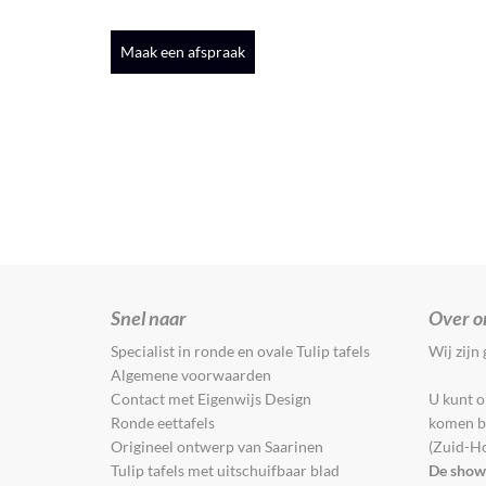
Maak een afspraak
Snel naar
Over o
Specialist in ronde en ovale Tulip tafels
Wij zijn 
Algemene voorwaarden
Contact met Eigenwijs Design
U kunt 
Ronde eettafels
komen be
Origineel ontwerp van Saarinen
(Zuid-Ho
Tulip tafels met uitschuifbaar blad
De show