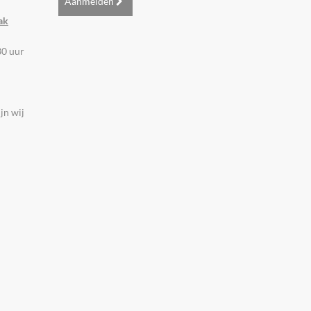
Aanmelden
ak
30 uur
jn wij