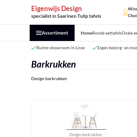
Eigenwijs Design
Winn
specialist in Saarinen Tulip tafels
Choi
Assortiment
Home
Ronde eettafels
Ovale ee
Ruime showroom in Lisse
Eigen bezorg- en mon
Barkrukken
Design barkrukken
Design barkrukken