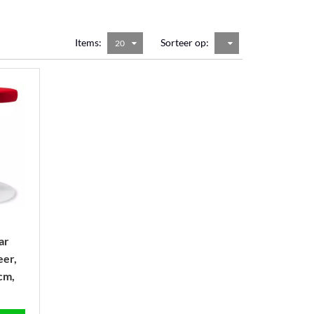
Items:
Sorteer op:
20
ar
eer,
cm,