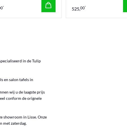
*
*
00
00
525,
pecialiseerd in de Tulip
s en salon tafels in
nnen wij u de laagste prijs
eheel conform de orignele
ze showroom in Lisse. Onze
n met zaterdag.