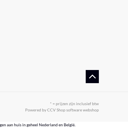
* = prijzen zijn inclusief btw
Powered by CCV Shop
software webshop
rgen aan huis in geheel Nederland en België.