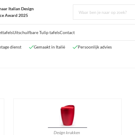
aar Italian Design
ce Award 2025
ttafels
Uitschuifbare Tulip tafels
Contact
tage dienst
Gemaakt in Italië
Persoonlijk advies
Design krukken