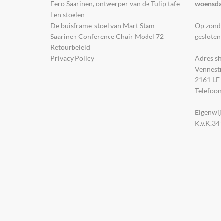
Eero Saarinen, ontwerper van de Tulip tafe
woensdag
l en stoelen
De buisframe-stoel van Mart Stam
Op zonda
Saarinen Conference Chair Model 72
gesloten
Retourbeleid
Privacy Policy
Adres s
Vennestr
2161 LE 
Telefoon
Eigenwij
K.v.K.3