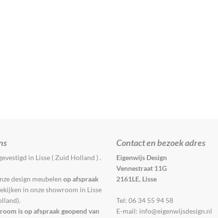
ns
Contact en bezoek adres
gevestigd in Lisse ( Zuid Holland ) .
Eigenwijs Design
Vennestraat 11G
onze design meubelen
op afspraak
2161LE, Lisse
kijken in onze showroom in Lisse
lland).
Tel: 06 34 55 94 58
room is op afspraak geopend van
E-mail: info@eigenwijsdesign.nl